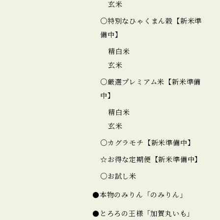
玄米
○特別なひゃくまん穀【新米準
備中】
精白米
玄米
○厳選プレミアム米【新米準備
中】
精白米
玄米
○カグラモチ【新米準備中】
☆お得な定期便【新米準備中】
○お試し米
●本物のみりん「のみりん」
●とろろの王様「加賀丸いも」