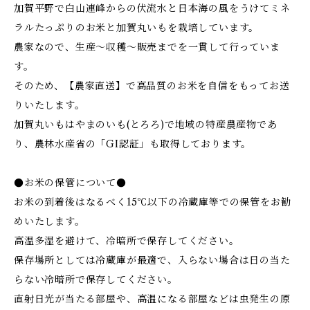
加賀平野で白山連峰からの伏流水と日本海の風をうけてミネ
ラルたっぷりのお米と加賀丸いもを栽培しています。
農家なので、生産～収穫～販売までを一貫して行っていま
す。
そのため、【農家直送】で高品質のお米を自信をもってお送
りいたします。
加賀丸いもはやまのいも(とろろ)で地域の特産農産物であ
り、農林水産省の「GI認証」も取得しております。
●お米の保管について●
お米の到着後はなるべく15℃以下の冷蔵庫等での保管をお勧
めいたします。
高温多湿を避けて、冷暗所で保存してください。
保存場所としては冷蔵庫が最適で、入らない場合は日の当た
らない冷暗所で保存してください。
直射日光が当たる部屋や、高温になる部屋などは虫発生の原