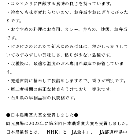
・コシヒカリに匹敵する食味の良さを持っています。
・冷めても味が変わらないので、お弁当やおにぎりにぴった
りです。
・おすすめの料理はお寿司、カレー、丼もの、炒飯、お弁当
です。
・ピカピカのとれたて新米ゆめみづほは、粒がしっかりして
いてみずみずしい美味しさ、粘りが少ない品種です。
・収穫後は、最適な温度のお米専用冷蔵庫で保管していま
す。
・発送直前に精米して袋詰めしますので、香りが格別です。
・第三者機関の厳正な検査をうけており一等米です。
・石川県の早稲品種の代表格です。
●日本農業賞大賞を受賞しました●
岡元農場は2022年に第51回日本農業賞大賞を受賞しました。
日本農業賞とは、「NHK」と「JA全中」、「JA都道府県中