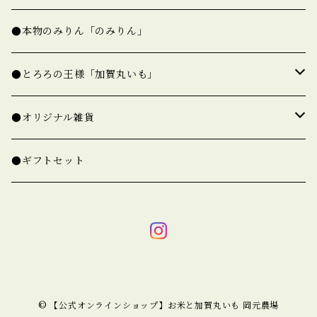
★精白米（一覧）
●本物のみりん「のみりん」
★玄米（一覧）
●とろろの王様「加賀丸いも」
○ゆめみづほ【新米予約】
○加賀丸いも【完売】
●オリジナル雑貨
精白米
○コシヒカリ【新米準備中】
○たねいも【完売】
○米袋でできた「米袋バッグ」
●ギフトセット
玄米
精白米
米袋トート
○ひゃくまん穀【新米準備中】
○オリジナル箸
玄米
米袋ポーチ
精白米
○特別なひゃくまん穀【新米準備中】
○使用済み米袋
米袋ランチバッグ
玄米
精白米
○厳選プレミアム米【新米準備中】
© 【公式オンラインショップ】お米と加賀丸いも 岡元農場