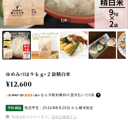
1
/8
ゆめみづほ９ｋｇ×２袋精白米
¥12,600
なら
手数料無料の
翌月払いでOK
予約商品
発送予定：2026年8月25日 から順次発送
別途送料がかかります。
送料を確認する