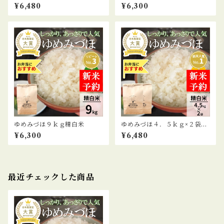
白米
¥6,480
¥6,300
ゆめみづほ９ｋｇ精白米
ゆめみづほ４．５ｋｇ×２袋精
白米
¥6,300
¥6,480
最近チェックした商品