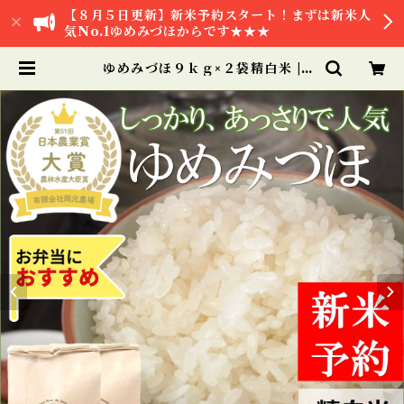
【８月５日更新】新米予約スタート！まずは新米人
気No.1ゆめみづほからです★★★
ゆめみづほ９ｋｇ×２袋精白米 |
【公式オンラインショップ】お米と
加賀丸いも 岡元農場