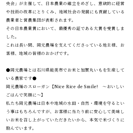
央会」が主催して、日本農業の確立をめざし、意欲的に経営
や技術の改革にとりくみ、地域社会の発展にも貢献している
農業者と営農集団が表彰されます。
その日本農業賞において、最優秀の証である大賞を受賞しま
した。
これは長い間、岡元農場を支えてくださっている地主様、お
客様、地域の皆様のおかげです。
●岡元農場とは石川県能美市でお米と加賀丸いもを生産して
いる農家です●
岡元農場のスローガン【Nice Rice de Smile! ～おいしい
ごはんで笑顔に～】
私たち岡元農場は日本や地域の水田・自然・環境を守るとい
う事はもちろんですが、お客様に当たり前に安心して美味し
いお米を召し上がっていただきたいから、本気で米づくりに
励んでいます。