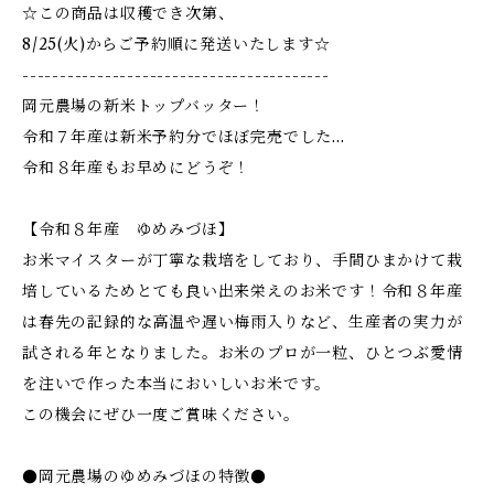
☆この商品は収穫でき次第、
8/25(火)からご予約順に発送いたします☆
-----------------------------------------
岡元農場の新米トップバッター！
令和７年産は新米予約分でほぼ完売でした...
令和８年産もお早めにどうぞ！
【令和８年産 ゆめみづほ】
お米マイスターが丁寧な栽培をしており、手間ひまかけて栽
培しているためとても良い出来栄えのお米です！令和８年産
は春先の記録的な高温や遅い梅雨入りなど、生産者の実力が
試される年となりました。お米のプロが一粒、ひとつぶ愛情
を注いで作った本当においしいお米です。
この機会にぜひ一度ご賞味ください。
●岡元農場のゆめみづほの特徴●