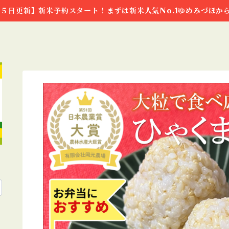
５日更新】新米予約スタート！まずは新米人気No.1ゆめみづほか