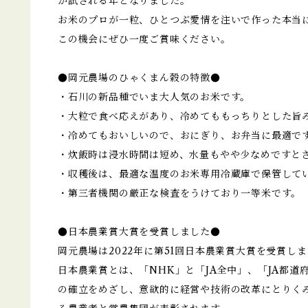
が試される年となりました。
お米のプロが一粒、ひとつぶ愛情を注いで作った本当
この機会にぜひ一度ご賞味ください。
●岡元農場のひゃくまん穀の特徴●
・石川の新品種でいま大人気のお米です。
・大粒で食べ応えがあり、冷めてももっちりとした旨
・冷めてもおいしいので、おにぎり、お弁当に最適で
・炊飯時は浸水時間は短め、水量もやや少なめですと
・収穫後は、最適な温度のお米専用冷蔵庫で保管して
・第三者機関の厳正な検査をうけており一等米です。
●日本農業賞大賞を受賞しました●
岡元農場は2022年に第51回日本農業賞大賞を受賞し
日本農業賞とは、「NHK」と「JA全中」、「JA都
の確立をめざし、意欲的に経営や技術の改革にとりく