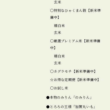
玄米
○特別なひゃくまん穀【新米準
備中】
精白米
玄米
○厳選プレミアム米【新米準備
中】
精白米
玄米
○カグラモチ【新米準備中】
☆お得な定期便【新米準備中】
○お試し米
●本物のみりん「のみりん」
●とろろの王様「加賀丸いも」