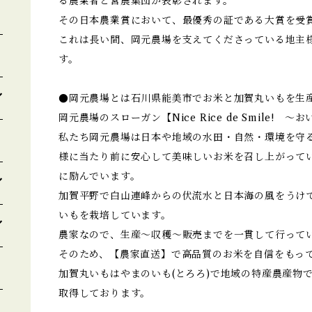
る農業者と営農集団が表彰されます。
その日本農業賞において、最優秀の証である大賞を受
これは長い間、岡元農場を支えてくださっている地主
す。
●岡元農場とは石川県能美市でお米と加賀丸いもを生
岡元農場のスローガン【Nice Rice de Smile!
私たち岡元農場は日本や地域の水田・自然・環境を守
様に当たり前に安心して美味しいお米を召し上がって
に励んでいます。
加賀平野で白山連峰からの伏流水と日本海の風をうけ
いもを栽培しています。
農家なので、生産～収穫～販売までを一貫して行って
そのため、【農家直送】で高品質のお米を自信をもっ
加賀丸いもはやまのいも(とろろ)で地域の特産農産物
取得しております。