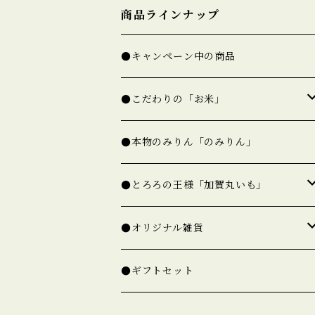
商品ラインナップ
●キャンペーン中の商品
●こだわりの「お米」
★精白米（一覧）
●本物のみりん「のみりん」
★玄米（一覧）
●とろろの王様「加賀丸いも」
○ゆめみづほ【新米予約】
○加賀丸いも【完売】
●オリジナル雑貨
精白米
○コシヒカリ【新米準備中】
○たねいも【完売】
○米袋でできた「米袋バッグ」
●ギフトセット
玄米
精白米
米袋トート
○ひゃくまん穀【新米準備中】
○オリジナル箸