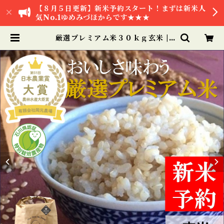
【８月５日更新】新米予約スタート！まずは新米人
気No.1ゆめみづほからです★★★
厳選プレミアム米３０ｋｇ玄米 |
【公式オンラインショップ】お米と
加賀丸いも 岡元農場