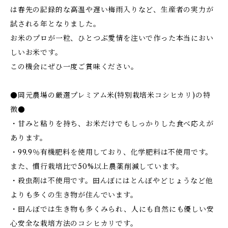
は春先の記録的な高温や遅い梅雨入りなど、生産者の実力が
試される年となりました。
お米のプロが一粒、ひとつぶ愛情を注いで作った本当におい
しいお米です。
この機会にぜひ一度ご賞味ください。
●岡元農場の厳選プレミアム米(特別栽培米コシヒカリ)の特
徴●
・甘みと粘りを持ち、お米だけでもしっかりした食べ応えが
あります。
・99.9％有機肥料を使用しており、化学肥料は不使用です。
また、慣行栽培比で50%以上農薬削減しています。
・殺虫剤は不使用です。田んぼにはとんぼやどじょうなど他
よりも多くの生き物が住んでいます。
・田んぼでは生き物も多くみられ、人にも自然にも優しい安
心安全な栽培方法のコシヒカリです。