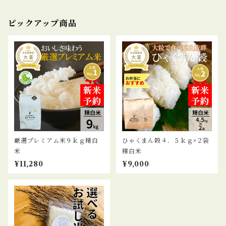
ピックアップ商品
厳選プレミアム米９ｋｇ精白
ひゃくまん穀４．５ｋｇ×２袋
米
精白米
¥11,280
¥9,000