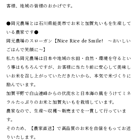
客様、地域の皆様のおかげです。
●岡元農場とは石川県能美市でお米と加賀丸いもを生産して
いる農家です●
岡元農場のスローガン【Nice Rice de Smile! ～おいしい
ごはんで笑顔に～】
私たち岡元農場は日本や地域の水田・自然・環境を守るとい
う事はもちろんですが、お客様に当たり前に安心して美味し
いお米を召し上がっていただきたいから、本気で米づくりに
励んでいます。
加賀平野で白山連峰からの伏流水と日本海の風をうけてミネ
ラルたっぷりのお米と加賀丸いもを栽培しています。
農家なので、生産～収穫～販売までを一貫して行っていま
す。
そのため、【農家直送】で高品質のお米を自信をもってお送
りいたします。