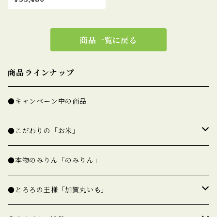
商品一覧に戻る
商品ラインナップ
●キャンペーン中の商品
●こだわりの「お米」
★精白米（一覧）
●本物のみりん「のみりん」
★玄米（一覧）
●とろろの王様「加賀丸いも」