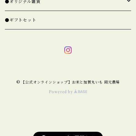
○ゆめみづほ【新米予約】
○加賀丸いも【完売】
●オリジナル雑貨
精白米
○コシヒカリ【新米準備中】
○たねいも【完売】
○米袋でできた「米袋バッグ」
●ギフトセット
玄米
精白米
米袋トート
○ひゃくまん穀【新米準備中】
○オリジナル箸
玄米
米袋ポーチ
精白米
○特別なひゃくまん穀【新米準備中】
○使用済み米袋
米袋ランチバッグ
玄米
精白米
○厳選プレミアム米【新米準備中】
© 【公式オンラインショップ】お米と加賀丸いも 岡元農場
玄米
Powered by
精白米
○カグラモチ【新米準備中】
玄米
☆お得な定期便【新米準備中】
○お試し米