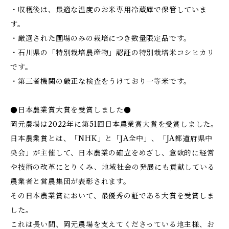
・収穫後は、最適な温度のお米専用冷蔵庫で保管していま
す。
・厳選された圃場のみの栽培につき数量限定品です。
・石川県の「特別栽培農産物」認証の特別栽培米コシヒカリ
です。
・第三者機関の厳正な検査をうけており一等米です。
●日本農業賞大賞を受賞しました●
岡元農場は2022年に第51回日本農業賞大賞を受賞しました。
日本農業賞とは、「NHK」と「JA全中」、「JA都道府県中
央会」が主催して、日本農業の確立をめざし、意欲的に経営
や技術の改革にとりくみ、地域社会の発展にも貢献している
農業者と営農集団が表彰されます。
その日本農業賞において、最優秀の証である大賞を受賞しま
した。
これは長い間、岡元農場を支えてくださっている地主様、お