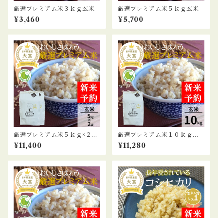
厳選プレミアム米３ｋｇ玄米
厳選プレミアム米５ｋｇ玄米
¥3,460
¥5,700
厳選プレミアム米５ｋｇ×２袋
厳選プレミアム米１０ｋｇ玄
玄米
米
¥11,400
¥11,280