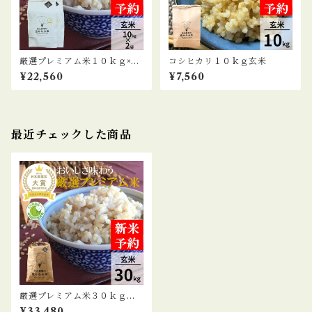
厳選プレミアム米１０ｋｇ×２
コシヒカリ１０ｋｇ玄米
袋玄米
¥22,560
¥7,560
最近チェックした商品
厳選プレミアム米３０ｋｇ玄
米
¥33,480