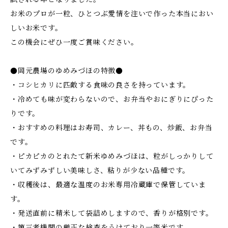
お米のプロが一粒、ひとつぶ愛情を注いで作った本当におい
しいお米です。
この機会にぜひ一度ご賞味ください。
●岡元農場のゆめみづほの特徴●
・コシヒカリに匹敵する食味の良さを持っています。
・冷めても味が変わらないので、お弁当やおにぎりにぴった
りです。
・おすすめの料理はお寿司、カレー、丼もの、炒飯、お弁当
です。
・ピカピカのとれたて新米ゆめみづほは、粒がしっかりして
いてみずみずしい美味しさ、粘りが少ない品種です。
・収穫後は、最適な温度のお米専用冷蔵庫で保管していま
す。
・発送直前に精米して袋詰めしますので、香りが格別です。
・第三者機関の厳正な検査をうけており一等米です。