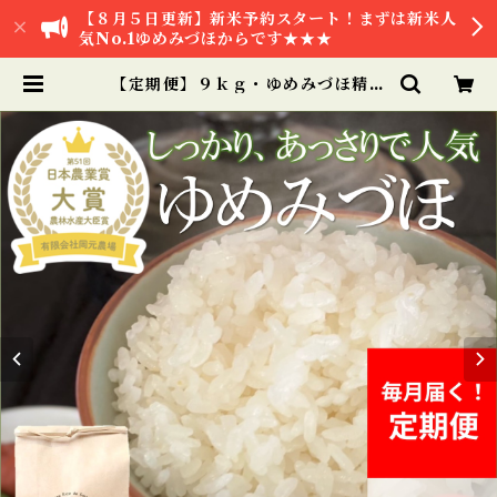
【８月５日更新】新米予約スタート！まずは新米人
気No.1ゆめみづほからです★★★
【定期便】９ｋｇ・ゆめみづほ精白
米 | 【公式オンラインショップ】お
米と加賀丸いも 岡元農場