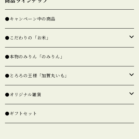
商品ラインナップ
●キャンペーン中の商品
●こだわりの「お米」
★精白米（一覧）
●本物のみりん「のみりん」
★玄米（一覧）
●とろろの王様「加賀丸いも」
○ゆめみづほ【新米予約】
○加賀丸いも【完売】
●オリジナル雑貨
精白米
○コシヒカリ【新米準備中】
○たねいも【完売】
○米袋でできた「米袋バッグ」
●ギフトセット
玄米
精白米
米袋トート
○ひゃくまん穀【新米準備中】
○オリジナル箸