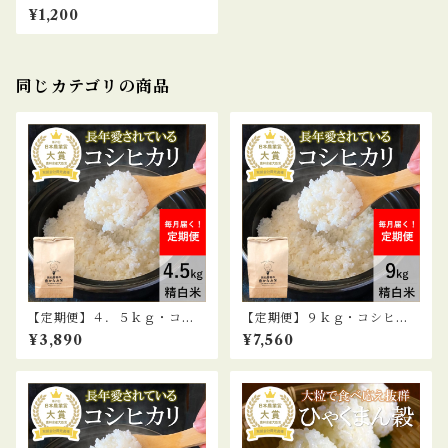
¥1,200
同じカテゴリの商品
【定期便】４．５ｋｇ・コシ
【定期便】９ｋｇ・コシヒカ
ヒカリ精白米
リ精白米
¥3,890
¥7,560