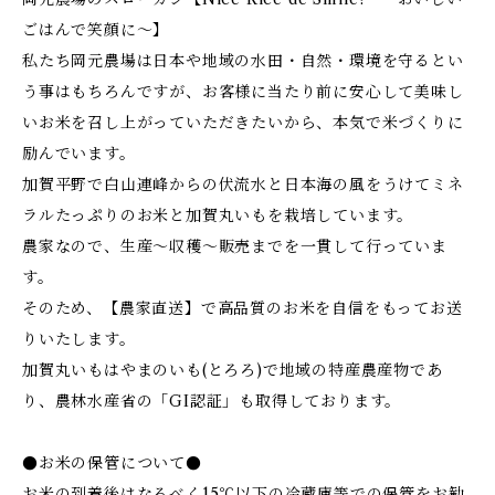
ごはんで笑顔に～】
私たち岡元農場は日本や地域の水田・自然・環境を守るとい
う事はもちろんですが、お客様に当たり前に安心して美味し
いお米を召し上がっていただきたいから、本気で米づくりに
励んでいます。
加賀平野で白山連峰からの伏流水と日本海の風をうけてミネ
ラルたっぷりのお米と加賀丸いもを栽培しています。
農家なので、生産～収穫～販売までを一貫して行っていま
す。
そのため、【農家直送】で高品質のお米を自信をもってお送
りいたします。
加賀丸いもはやまのいも(とろろ)で地域の特産農産物であ
り、農林水産省の「GI認証」も取得しております。
●お米の保管について●
お米の到着後はなるべく15℃以下の冷蔵庫等での保管をお勧