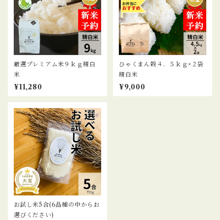
厳選プレミアム米９ｋｇ精白
ひゃくまん穀４．５ｋｇ×２袋
米
精白米
¥11,280
¥9,000
お試し米5合(6品種の中からお
選びください)