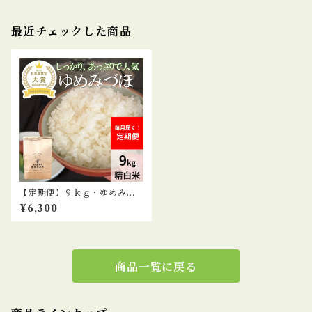
最近チェックした商品
【定期便】９ｋｇ・ゆめみづ
ほ精白米
¥6,300
商品一覧に戻る