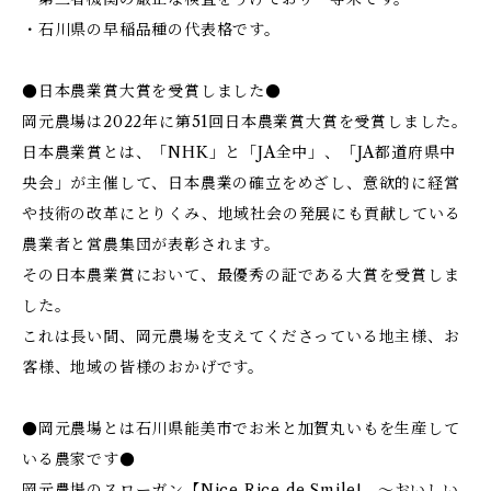
・石川県の早稲品種の代表格です。
●日本農業賞大賞を受賞しました●
岡元農場は2022年に第51回日本農業賞大賞を受賞しました。
日本農業賞とは、「NHK」と「JA全中」、「JA都道府県中
央会」が主催して、日本農業の確立をめざし、意欲的に経営
や技術の改革にとりくみ、地域社会の発展にも貢献している
農業者と営農集団が表彰されます。
その日本農業賞において、最優秀の証である大賞を受賞しま
した。
これは長い間、岡元農場を支えてくださっている地主様、お
客様、地域の皆様のおかげです。
●岡元農場とは石川県能美市でお米と加賀丸いもを生産して
いる農家です●
岡元農場のスローガン【Nice Rice de Smile! ～おいしい