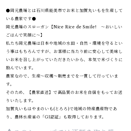
●岡元農場とは石川県能美市でお米と加賀丸いもを生産して
いる農家です●
岡元農場のスローガン【Nice Rice de Smile! ～おいしい
ごはんで笑顔に～】
私たち岡元農場は日本や地域の水田・自然・環境を守るとい
う事はもちろんですが、お客様に当たり前に安心して美味し
いお米を召し上がっていただきたいから、本気で米づくりに
励んでいます。
農家なので、生産～収穫～販売までを一貫して行っていま
す。
そのため、【農家直送】で高品質のお米を自信をもってお送
りいたします。
加賀丸いもはやまのいも(とろろ)で地域の特産農産物であ
り、農林水産省の「GI認証」も取得しております。