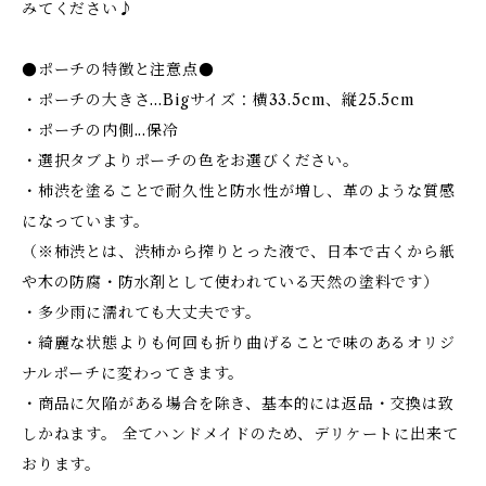
みてください♪
●ポーチの特徴と注意点●
・ポーチの大きさ…Bigサイズ：横33.5cm、縦25.5cm
・ポーチの内側...保冷
・選択タブよりポーチの色をお選びください。
・柿渋を塗ることで耐久性と防水性が増し、革のような質感
になっています。
（※柿渋とは、渋柿から搾りとった液で、日本で古くから紙
や木の防腐・防水剤として使われている天然の塗料です）
・多少雨に濡れても大丈夫です。
・綺麗な状態よりも何回も折り曲げることで味のあるオリジ
ナルポーチに変わってきます。
・商品に欠陥がある場合を除き、基本的には返品・交換は致
しかねます。 全てハンドメイドのため、デリケートに出来て
おります。