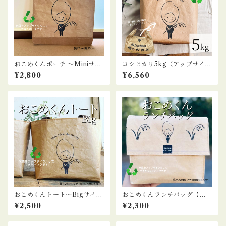
おこめくんポーチ ～Miniサイ
コシヒカリ5kg（アップサイク
ズ～【米袋バッグ】
ル米袋バッグ加工付き）【送
¥2,800
¥6,560
料込み】
おこめくんトート～Bigサイズ
おこめくんランチバッグ【米
～【米袋バッグ】
袋バッグ】
¥2,500
¥2,300