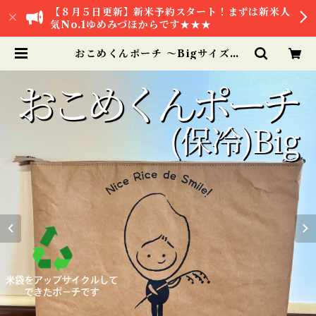
【８月５日更新】新米予約スタート！まずは新米人
気No.1ゆめみづほからです★★★
おこめくんポーチ ～Bigサイズ～
【米袋バッグ】 | 【公式オンライン
ショップ】お米と加賀丸いも 岡元農
場