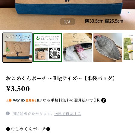
1
/5
おこめくんポーチ ～Bigサイズ～【米袋バッグ】
¥3,500
なら
手数料無料の
翌月払いでOK
別途送料がかかります。
送料を確認する
●おこめくんポーチ●