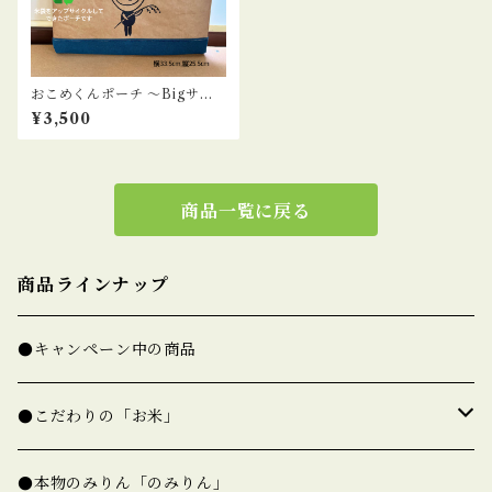
おこめくんポーチ ～Bigサイ
ズ～【米袋バッグ】
¥3,500
商品一覧に戻る
商品ラインナップ
●キャンペーン中の商品
●こだわりの「お米」
★精白米（一覧）
●本物のみりん「のみりん」