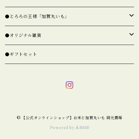
★玄米（一覧）
●とろろの王様「加賀丸いも」
○ゆめみづほ【新米予約】
○加賀丸いも【完売】
●オリジナル雑貨
精白米
○コシヒカリ【新米準備中】
○たねいも【完売】
○米袋でできた「米袋バッグ」
●ギフトセット
玄米
精白米
米袋トート
○ひゃくまん穀【新米準備中】
○オリジナル箸
玄米
米袋ポーチ
精白米
○特別なひゃくまん穀【新米準備中】
○使用済み米袋
米袋ランチバッグ
玄米
精白米
○厳選プレミアム米【新米準備中】
© 【公式オンラインショップ】お米と加賀丸いも 岡元農場
玄米
Powered by
精白米
○カグラモチ【新米準備中】